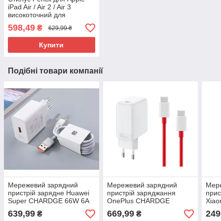
iPad Air / Air 2 / Air 3
високоточний для
малювання
598,49
₴
629,99 ₴
Купити
Подібні товари компанії
Мережевий зарядний
Мережевий зарядний
Мер
пристрій зарядне Huawei
пристрій заряджання
прис
Super CHARDGE 66W 6A
OnePlus CHARDGE
Xiao
Type-C 2 в 1
TURBO 65 W Type-C 2 в 1
C 2 
639,99
669,99
249
₴
₴
Оригінал