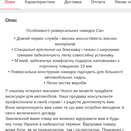
Опис
Характеристики
Доставка
Оплата
Умови п
Опис
Особливості універсальних накидок Can:
• Довгий термін служби і висока зносостійкість якісних
матеріалів.
• Спеціальні кріплення на блискавці і гачках з широкими
гумками забезпечують легку самостійну установку.
• М'який, забезпечує комфортну подорож наповнювач з
поролону товщиною 10 мм
• Універсальна конструкція накидок підходить для більшості
автомобільних сидінь.
• Легка чистка виробів.
У нашому інтернет-магазині Чохол ви можете придбати
аксесуари для автомобілів. Наші продавці консультанти
професіонали в своїй справі і з радістю допоможуть вам.
Вони запропонують вам саме те що вам потрібно виходячи зі
свого величезного досвіду.
Замовлений вами товар ми можемо відправити вам в будь-
яку точку України в найкоротші терміни. Відправка товару
може бути, як за передплатою, так і післяплатою. Приємних і