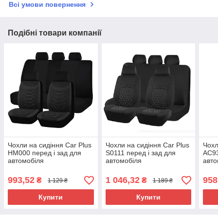
Всі умови повернення
Подібні товари компанії
Чохли на сидіння Car Plus
Чохли на сидіння Car Plus
Чохл
HM000 перед і зад для
S0111 перед і зад для
AC93
автомобіля
автомобіля
авто
993,52
1 046,32
958
₴
₴
1 129 ₴
1 189 ₴
Купити
Купити