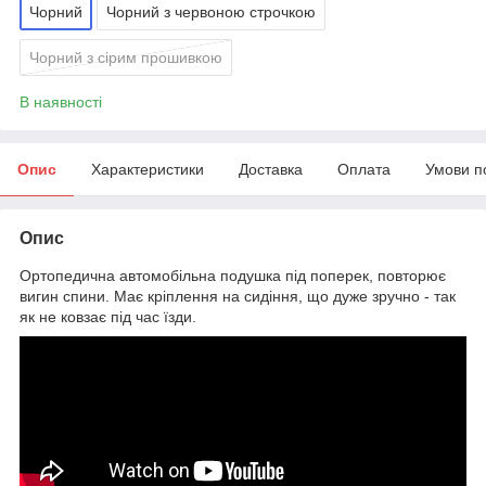
Чорний
Чорний з червоною строчкою
Чорний з сірим прошивкою
В наявності
Опис
Характеристики
Доставка
Оплата
Умови п
Опис
Ортопедична автомобільна подушка під поперек, повторює
вигин спини. Має кріплення на сидіння, що дуже зручно - так
як не ковзає під час їзди.