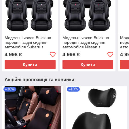
Модельні чохли Buick на
Модельні чохли Buick на
Моде
передні і задні сидіння
передні і задні сидіння
пере
автомобіля Subaru з
автомобіля Nissan з
автом
подушками
подушками
под
4 998
4 998
4 9
₴
₴
Купити
Купити
Акційні пропозиції та новинки
–10%
–10%