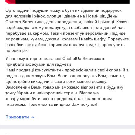
Ортопедичні подушки можуть бути як відмінний подарунок
для чоловіків і жінок, хлопця і дівчини на Новий рік, День
Святого Валентина, день народження, ювілей і річниці. Кожен
водій зрадіє такому подарунку, а особливо ті, хто довгий час
перебуває за кермом. Такий презент універсальний і підійде
як родичам, кумам, друзям, колегам і навіть шефу. Порадуйте
своїх близьких дійсно корисним подарунком, які прослужить
не один рік
У нашому інтернет-магазині CheholUa Ви зможете
придбати аксесуари для гаджетів.
Наші продавці консультанти - професіонали в своїй справі й з
радістю допоможуть Вам. Вони запропонують Вам, саме те,
що потрібно виходячи зі свого величезного досвіду.
Замовлений Вами товар ми зможемо відправити в будь яку
точку України в найкоротший термін. Відправка
товару може бути, як по предоплаті так і наложенним
платежем. Приємних та вигідних Вам покупок!
Приховати