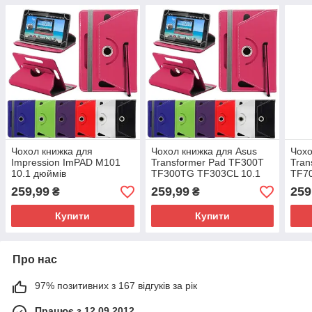
Чохол книжка для
Чохол книжка для Asus
Чохо
Impression ImPAD M101
Transformer Pad TF300T
Tran
10.1 дюймів
TF300TG TF303CL 10.1
TF70
259,99
259,99
259
₴
₴
Купити
Купити
Про нас
97% позитивних з 167 відгуків за рік
Працює з 12.09.2012