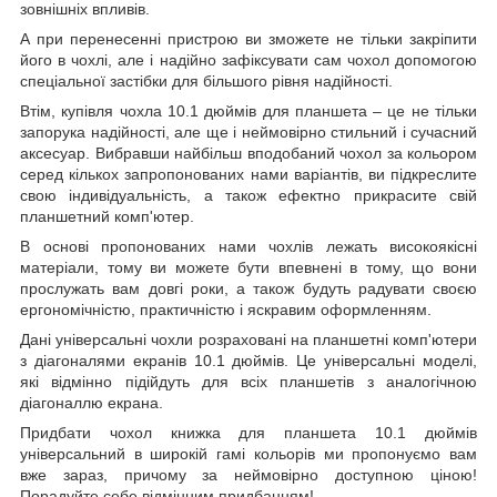
зовнішніх впливів.
А при перенесенні пристрою ви зможете не тільки закріпити
його в чохлі, але і надійно зафіксувати сам чохол допомогою
спеціальної застібки для більшого рівня надійності.
Втім, купівля чохла 10.1 дюймів для планшета – це не тільки
запорука надійності, але ще і неймовірно стильний і сучасний
аксесуар. Вибравши найбільш вподобаний чохол за кольором
серед кількох запропонованих нами варіантів, ви підкреслите
свою індивідуальність, а також ефектно прикрасите свій
планшетний комп'ютер.
В основі пропонованих нами чохлів лежать високоякісні
матеріали, тому ви можете бути впевнені в тому, що вони
прослужать вам довгі роки, а також будуть радувати своєю
ергономічністю, практичністю і яскравим оформленням.
Дані універсальні чохли розраховані на планшетні комп'ютери
з діагоналями екранів 10.1 дюймів. Це універсальні моделі,
які відмінно підійдуть для всіх планшетів з аналогічною
діагоналлю екрана.
Придбати чохол книжка для планшета 10.1 дюймів
універсальний в широкій гамі кольорів ми пропонуємо вам
вже зараз, причому за неймовірно доступною ціною!
Порадуйте себе відмінним придбанням!