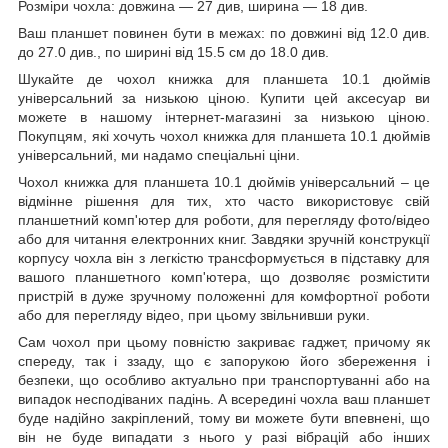
Розміри чохла: довжина ― 27 див, ширина ― 18 див.
Ваш планшет повинен бути в межах: по довжині від 12.0 див.
до 27.0 див., по ширині від 15.5 см до 18.0 див.
Шукайте де чохол книжка для планшета 10.1 дюймів
універсальний за низькою ціною. Купити цей аксесуар ви
можете в нашому інтернет-магазині за низькою ціною.
Покупцям, які хочуть чохол книжка для планшета 10.1 дюймів
універсальний, ми надамо спеціальні ціни.
Чохол книжка для планшета 10.1 дюймів універсальний – це
відмінне рішення для тих, хто часто використовує свій
планшетний комп'ютер для роботи, для перегляду фото/відео
або для читання електронних книг. Завдяки зручній конструкції
корпусу чохла він з легкістю трансформується в підставку для
вашого планшетного комп'ютера, що дозволяє розмістити
пристрій в дуже зручному положенні для комфортної роботи
або для перегляду відео, при цьому звільнивши руки.
Сам чохол при цьому повністю закриває гаджет, причому як
спереду, так і ззаду, що є запорукою його збереження і
безпеки, що особливо актуально при транспортуванні або на
випадок несподіваних падінь. А всередині чохла ваш планшет
буде надійно закріплений, тому ви можете бути впевнені, що
він не буде випадати з нього у разі вібрацій або інших