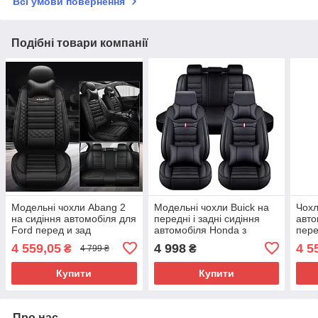
Всі умови повернення
Подібні товари компанії
Модельні чохли Abang 2
Модельні чохли Buick на
Чохл
на сидіння автомобіля для
передні і задні сидіння
авто
Ford перед и зад
автомобіля Honda з
пере
подушками
4 559,05
4 998
4 5
₴
₴
4 799 ₴
Купити
Купити
Про нас