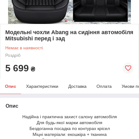
Модельні чохли Abang на сидіння автомобіля
Mitsubishi перед і зад
Немає в наявності
Роздріб
5 699
₴
Опис
Характеристики
Доставка
Оплата
Умови п
Опис
Надійна і практична захист салону автомобіля
Для будь-якої марки автомобіля
Бездоганна посадка по контурах крісел
Міцні матеріали: екошкіра + тканина