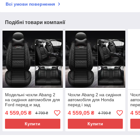
Всі умови повернення
Подібні товари компанії
Модельні чохли Abang 2
Чохли Abang 2 на сидіння
Чохл
на сидіння автомобіля для
автомобіля для Honda
авт
Ford перед и зад
перед і зад
пере
4 559,05
4 559,05
4 5
₴
₴
4 799 ₴
4 799 ₴
Купити
Купити