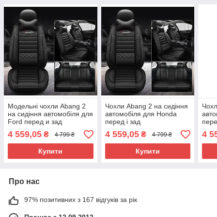
Модельні чохли Abang 2
Чохли Abang 2 на сидіння
Чохл
на сидіння автомобіля для
автомобіля для Honda
авт
Ford перед и зад
перед і зад
пере
4 559,05
4 559,05
4 5
₴
₴
4 799 ₴
4 799 ₴
Купити
Купити
Про нас
97% позитивних з 167 відгуків за рік