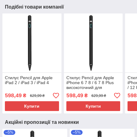
Подібні товари компанії
Стилус Pencil для Apple
Стилус Pencil для Apple
Стил
iPad 2 / iPad 3 / iPad 4
iPhone 6 7 8 / 6 7 8 Plus
iPho
високоточний для
/ 12
малювання
для
598,49
598,49
598
₴
₴
629,99 ₴
629,99 ₴
Купити
Купити
Акційні пропозиції та новинки
–5%
–5%