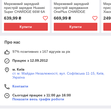
Мережевий зарядний
Мережевий зарядний
Мер
пристрій зарядне Huawei
пристрій заряджання
прис
Super CHARDGE 66W 6A
OnePlus CHARDGE
Xiao
Type-C 2 в 1
TURBO 65 W Type-C 2 в 1
C 2 
639,99
669,99
249
₴
₴
Оригінал
Купити
Купити
Про нас
97% позитивних з 167 відгуків за рік
Працює з 12.09.2012
м. Київ
ст. м. Майдан Незалежності, вул. Софіївська 11-15, Київ,
Україна
Контакти
Сьогодні працює з 11:00 до 16:00
Показати весь графік роботи