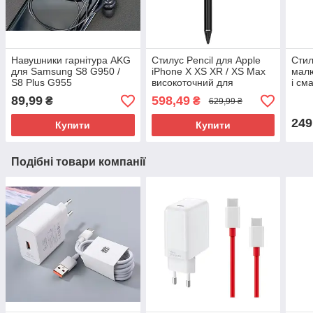
Навушники гарнітура AKG
Стилус Pencil для Apple
Стил
для Samsung S8 G950 /
iPhone X XS XR / XS Max
малю
S8 Plus G955
високоточний для
і см
малювання
89,99
598,49
₴
₴
629,99 ₴
249
Купити
Купити
Подібні товари компанії