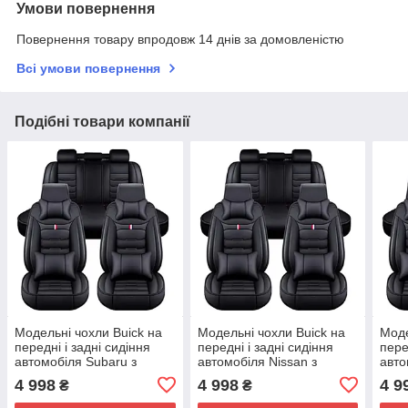
Умови повернення
Повернення товару впродовж 14 днів за домовленістю
Всі умови повернення
Подібні товари компанії
Модельні чохли Buick на
Модельні чохли Buick на
Моде
передні і задні сидіння
передні і задні сидіння
пере
автомобіля Subaru з
автомобіля Nissan з
авто
подушками
подушками
под
4 998
4 998
4 9
₴
₴