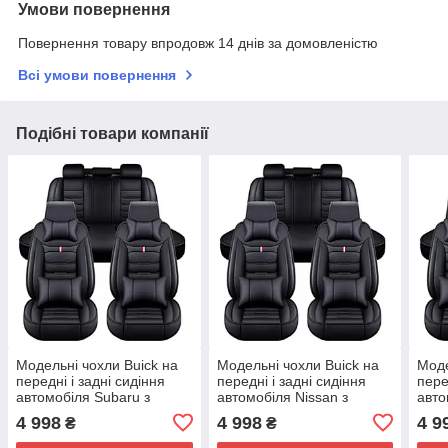
Умови повернення
Повернення товару впродовж 14 днів за домовленістю
Всі умови повернення
Подібні товари компанії
Модельні чохли Buick на
Модельні чохли Buick на
Моде
передні і задні сидіння
передні і задні сидіння
пере
автомобіля Subaru з
автомобіля Nissan з
авто
подушками
подушками
под
4 998
4 998
4 9
₴
₴