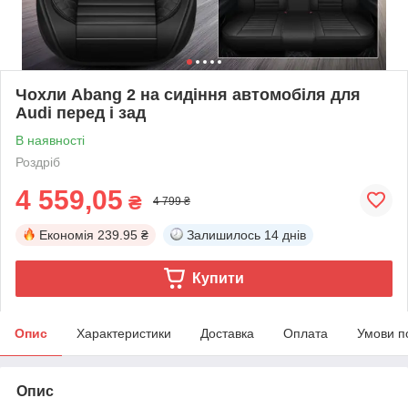
Чохли Abang 2 на сидіння автомобіля для
Audi перед і зад
В наявності
Роздріб
4 559,05
₴
4 799 ₴
Економія
239.95 ₴
Залишилось
14 днів
Купити
Опис
Характеристики
Доставка
Оплата
Умови п
Опис