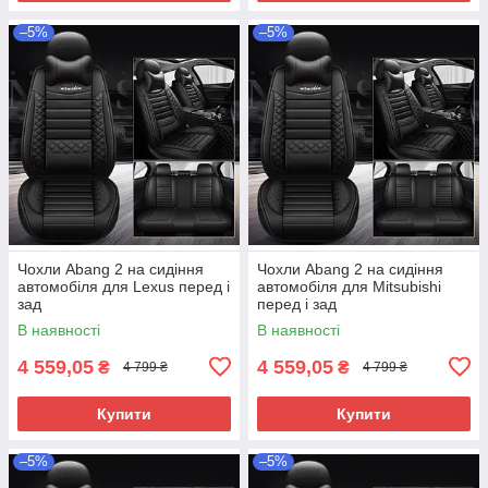
–5%
–5%
Чохли Abang 2 на сидіння
Чохли Abang 2 на сидіння
автомобіля для Lexus перед і
автомобіля для Mitsubishi
зад
перед і зад
В наявності
В наявності
4 559,05
4 559,05
₴
₴
4 799 ₴
4 799 ₴
Купити
Купити
–5%
–5%