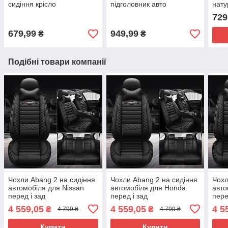
сидіння крісло
підголовник авто
нату
автомобіль Wenbao
729
679,99
949,99
₴
₴
Подібні товари компанії
Чохли Abang 2 на сидіння
Чохли Abang 2 на сидіння
Чохл
автомобіля для Nissan
автомобіля для Honda
авто
перед і зад
перед і зад
пере
4 559,05
4 559,05
4 5
₴
₴
4 799 ₴
4 799 ₴
Купити
Купити