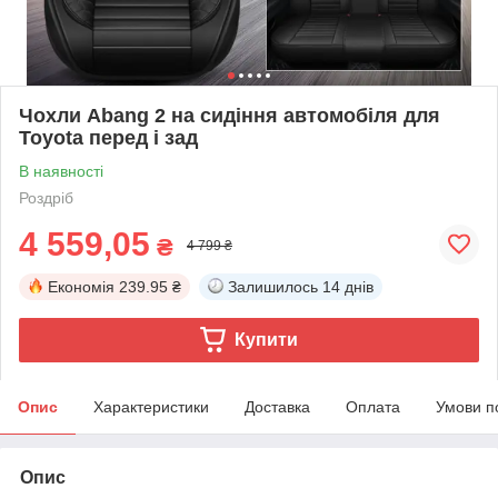
Чохли Abang 2 на сидіння автомобіля для
Toyota перед і зад
В наявності
Роздріб
4 559,05
₴
4 799 ₴
Економія
239.95 ₴
Залишилось
14 днів
Купити
Опис
Характеристики
Доставка
Оплата
Умови п
Опис