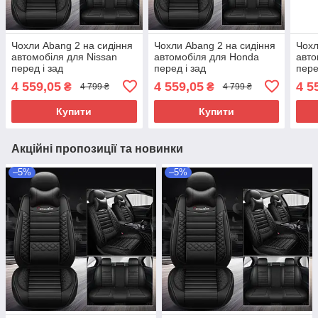
Чохли Abang 2 на сидіння
Чохли Abang 2 на сидіння
Чохл
автомобіля для Nissan
автомобіля для Honda
авт
перед і зад
перед і зад
пере
4 559,05
4 559,05
4 5
₴
₴
4 799 ₴
4 799 ₴
Купити
Купити
Акційні пропозиції та новинки
–5%
–5%