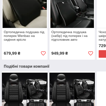
Ортопедична подушка під
Ортопедична подушка
Чохо
поперек Wenbao на
(набір) під поперек і на
шкір
сидіння крісло
підголовник авто
нату
автомобіль Wenbao
729
679,99
949,99
₴
₴
Подібні товари компанії