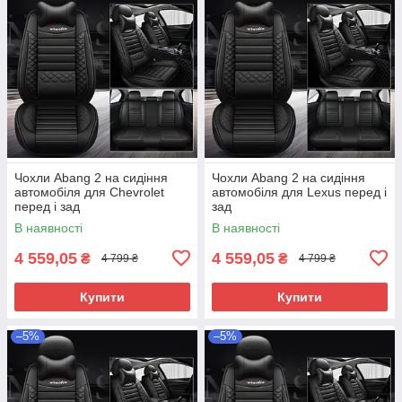
Чохли Abang 2 на сидіння
Чохли Abang 2 на сидіння
автомобіля для Chevrolet
автомобіля для Lexus перед і
перед і зад
зад
В наявності
В наявності
4 559,05
4 559,05
₴
₴
4 799 ₴
4 799 ₴
Купити
Купити
–5%
–5%