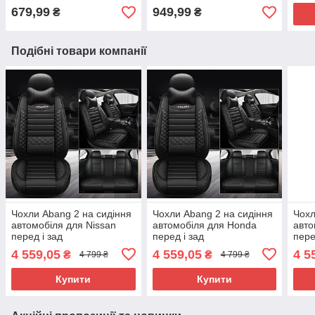
679,99
949,99
₴
₴
Подібні товари компанії
Чохли Abang 2 на сидіння
Чохли Abang 2 на сидіння
Чохл
автомобіля для Nissan
автомобіля для Honda
авт
перед і зад
перед і зад
пере
4 559,05
4 559,05
4 5
₴
₴
4 799 ₴
4 799 ₴
Купити
Купити