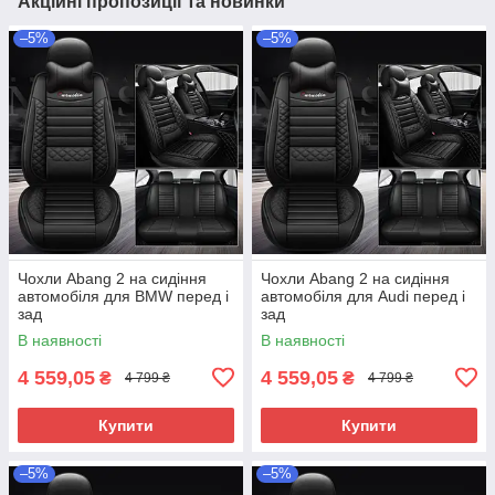
Акційні пропозиції та новинки
–5%
–5%
Чохли Abang 2 на сидіння
Чохли Abang 2 на сидіння
автомобіля для BMW перед і
автомобіля для Audi перед і
зад
зад
В наявності
В наявності
4 559,05
4 559,05
₴
₴
4 799 ₴
4 799 ₴
Купити
Купити
–5%
–5%