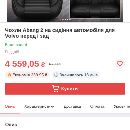
Чохли Abang 2 на сидіння автомобіля для
Volvo перед і зад
В наявності
Роздріб
4 559,05
₴
4 799 ₴
Економія
239.95 ₴
Залишилось
13 днів
Купити
Опис
Характеристики
Доставка
Оплата
Умови п
Опис