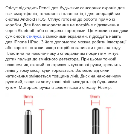
Стілус підходить Pencil для будь-яких сенсорних екранів для
всіх смартфонів, телефонів і планшетів, і для операційних
систем Android і IOS. Стілус готовий до роботи прямо із
коробки. Для його використання не потрібне підключення
через Bluetooth або спеціальні програми. Це можливо завдяки
сумісності
стилуса
з ємнісними екранами. підходить навіть
для iPhone і iPad. З його допомогою можна робити ілюстрації
або короткі нотатки, якщо потрібно записати щось на ходу.
Пластина на наконечнику з спеціальним покриттям імітує
дотик пальця до ємнісного детектора. При цьому тонкий
наконечник, схожий на стрижень кулькової ручки, креслить
лінію у тому місці, куди торкається. Залежно від сили
натискання змінюється товщина лінії. Диск на наконечнику
рухомий, завдяки чому точні лінії виходять під будь-яким
кутом. Матеріал: ручка із алюмінієвого сплаву. Розмір: