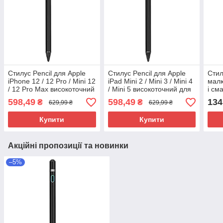
Стилус Pencil для Apple
Стилус Pencil для Apple
Стил
iPhone 12 / 12 Pro / Mini 12
iPad Mini 2 / Mini 3 / Mini 4
малю
/ 12 Pro Max високоточний
/ Mini 5 високоточний для
і см
для малювання
малювання
598,49
598,49
134
₴
₴
629,99 ₴
629,99 ₴
Купити
Купити
Акційні пропозиції та новинки
–5%