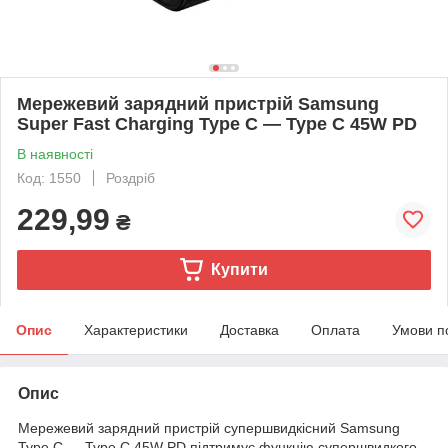
Мережевий зарядний пристрій Samsung
Super Fast Charging Type C — Type C 45W PD
В наявності
Код: 1550
Роздріб
229,99
₴
Купити
Опис
Характеристики
Доставка
Оплата
Умови п
Опис
Мережевий зарядний пристрій супершвидкісний Samsung
Type C — Type C 45W PD підтримує функцію супершвидкого