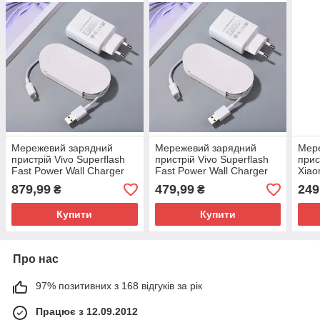
Мережевий зарядний
Мережевий зарядний
Мер
пристрій Vivo Superflash
пристрій Vivo Superflash
прис
Fast Power Wall Charger
Fast Power Wall Charger
Xiao
80W Type-C 2 в 1
44W Type-C 2 в 1
C 2 
879,99
479,99
249
₴
₴
Купити
Купити
Про нас
97% позитивних з 168 відгуків за рік
Працює з 12.09.2012