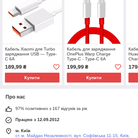
Кабель Xiaomi для Turbo
Кабель для заряджання
Кабе
заряджання USB — Type-
OnePlus Warp Charge
Huaw
C 6A
Type-C - Type-C 6A
Char
оригінал
66W
189,99
199,99
179
₴
₴
Купити
Купити
Про нас
97% позитивних з 167 відгуків за рік
Працює з 12.09.2012
м. Київ
ст. м. Майдан Незалежності, вул. Софіївська 11-15, Київ,