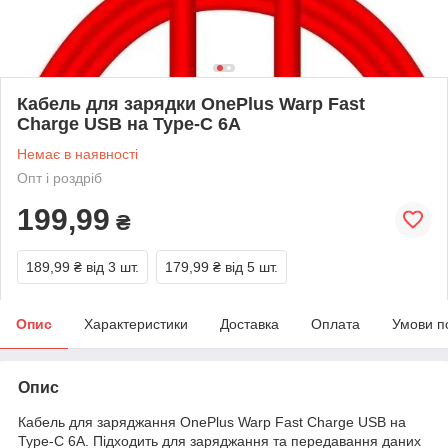
Кабель для зарядки OnePlus Warp Fast
Charge USB на Type-C 6A
Немає в наявності
Опт і роздріб
199,99
₴
189,99 ₴
від 3 шт.
179,99 ₴
від 5 шт.
Опис
Характеристики
Доставка
Оплата
Умови п
Опис
Кабель для заряджання OnePlus Warp Fast Charge USB на
Type-C 6A. Підходить для заряджання та передавання даних