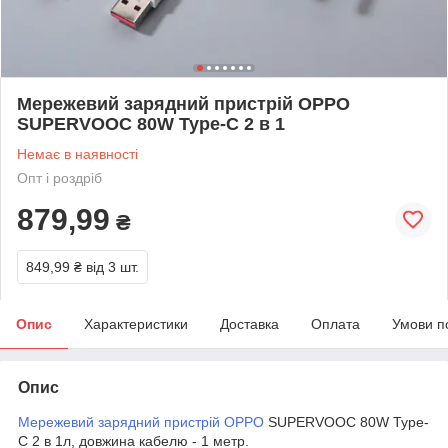
Мережевий зарядний пристрій OPPO
SUPERVOOC 80W Type-C 2 в 1
Немає в наявності
Опт і роздріб
879,99
₴
849,99 ₴
від 3 шт.
Опис
Характеристики
Доставка
Оплата
Умови п
Опис
Мережевий зарядний пристрій OPPO
SUPERVOOC 80W Type-
C 2 в 1л, довжина кабелю - 1 метр.