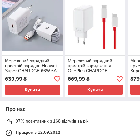
Мережевий зарядний
Мережевий зарядний
Мер
пристрій зарядне Huawei
пристрій заряджання
прис
Super CHARDGE 66W 6A
OnePlus CHARDGE
Supe
Type-C 2 в 1
TURBO 65 W Type-C 2 в 1
1 ор
639,99
669,99
879
₴
₴
Оригінал
Купити
Купити
Про нас
97% позитивних з 168 відгуків за рік
Працює з 12.09.2012