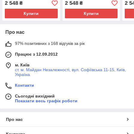
бортиками
високими бортиками
бор
2 548
2 548
2 5
₴
₴
Купити
Купити
Про нас
97% позитивних з 168 відгуків за рік
Працює з 12.09.2012
м. Київ
ст. м. Майдан Незалежності, вул. Софіївська 11-15, Київ,
Україна
Контакти
Сьогодні вихідний
Показати весь графік роботи
Про нас