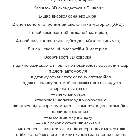
Килимок 3D складається з 5 шарів:
1-шар високоякісна екошкіра,
2-слой вологонепроникний екологічний матеріал (XPE),
3-слой композитний нетканий матеріал,
4-слой високоеластична губка для м'якості килимка,
5-шар нековзний зносостійкий матеріал.
Особливості 3D коврика:
— надійно захищають і повністю покривають ворсистий шар
підлоги автомобіля
— підтримують чистоту салону автомобіля
— надають салону автомобіля розкішного вигляду та
створюють затишок
— легко миються
— створюють додаткову шумоізоляцію
— шиються під конкретну модель і комплектацію автомобіля
— надійно кріпляться
— мають знімну вкладку
— не проколюються шпильками
— виготовлені з високоякісних гіпоалергенних матеріалів
— стійкі до небажаного впливу окурків і запалених спичок