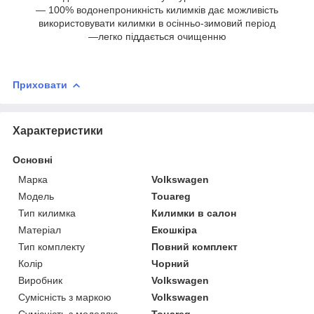
— 100% водонепроникність килимків дає можливість
використовувати килимки в осінньо-зимовий період
—легко піддається очищенню
Приховати
Характеристики
Основні
Марка
Volkswagen
Модель
Touareg
Тип килимка
Килимки в салон
Матеріал
Екошкіра
Тип комплекту
Повний комплект
Колір
Чорний
Виробник
Volkswagen
Сумісність з маркою
Volkswagen
Сумісність з моделлю
Touareg