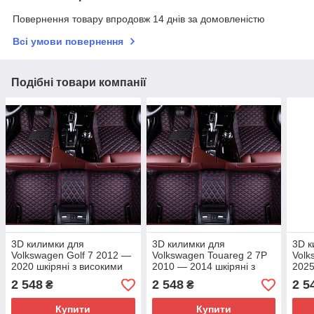
Повернення товару впродовж 14 днів за домовленістю
Всі умови повернення
Подібні товари компанії
3D килимки для
3D килимки для
3D к
Volkswagen Golf 7 2012 —
Volkswagen Touareg 2 7P
Volk
2020 шкіряні з високими
2010 — 2014 шкіряні з
2025
бортиками
високими бортиками
бор
2 548
2 548
2 5
₴
₴
Купити
Купити