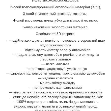
1-шар високоякісна екошкіра,
2-слой вологонепроникний екологічний матеріал (XPE),
3-слой композитний нетканий матеріал,
4-слой високоеластична губка для м'якості килимка,
5-шар нековзний зносостійкий матеріал.
Особливості 3D коврика:
— надійно захищають і повністю покривають ворсистий шар
підлоги автомобіля
— підтримують чистоту салону автомобіля
— надають салону автомобіля розкішного вигляду та
створюють затишок
— легко миються
— створюють додаткову шумоізоляцію
— шиються під конкретну модель і комплектацію автомобіля
— надійно кріпляться
— мають знімну вкладку
— не проколюються шпильками
— виготовлені з високоякісних гіпоалергенних матеріалів
— стійкі до небажаного впливу окурків і запалених спичок
— 100% водонепроникність килимків дає можливість
використовувати килимки в осінньо-зимовий період
—легко піддається очищенню