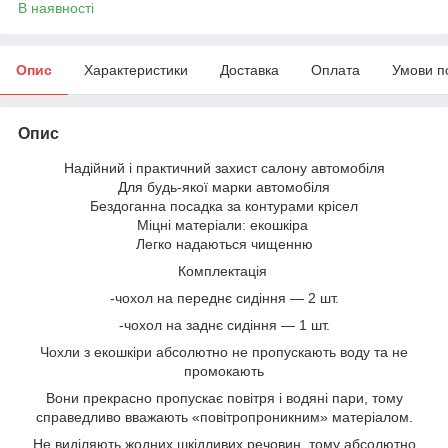
В наявності
Опис
Характеристики
Доставка
Оплата
Умови п
Опис
Надійний і практичний захист салону автомобіля
Для будь-якої марки автомобіля
Бездоганна посадка за контурами крісел
Міцні матеріали: екошкіра
Легко надаються чищенню
Комплектація
-чохол на переднє сидіння — 2 шт.
-чохол на заднє сидіння — 1 шт.
Чохли з екошкіри абсолютно не пропускають воду та не
промокають
Вони прекрасно пропускає повітря і водяні пари, тому
справедливо вважають «повітропроникним» матеріалом.
Не виділяють жодних шкідливих речовин, тому абсолютно