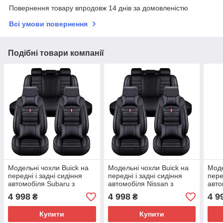
Повернення товару впродовж 14 днів за домовленістю
Всі умови повернення
Подібні товари компанії
Модельні чохли Buick на
Модельні чохли Buick на
Моде
передні і задні сидіння
передні і задні сидіння
пере
автомобіля Subaru з
автомобіля Nissan з
авто
подушками
подушками
под
4 998
4 998
4 9
₴
₴
Купити
Купити