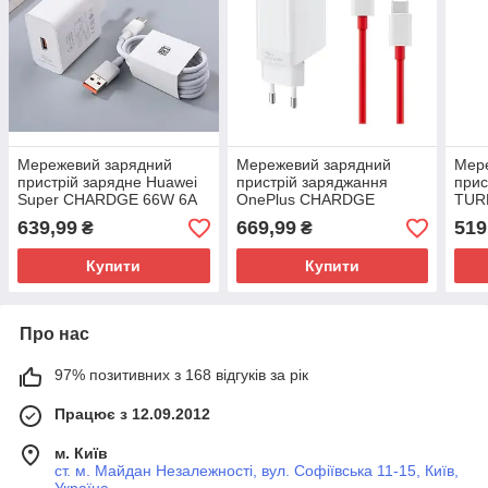
Мережевий зарядний
Мережевий зарядний
Мер
пристрій зарядне Huawei
пристрій заряджання
прис
Super CHARDGE 66W 6A
OnePlus CHARDGE
TURB
Type-C 2 в 1
TURBO 65 W Type-C 2 в 1
для 
639,99
669,99
519
₴
₴
Оригінал
Купити
Купити
Про нас
97% позитивних з 168 відгуків за рік
Працює з 12.09.2012
м. Київ
ст. м. Майдан Незалежності, вул. Софіївська 11-15, Київ,