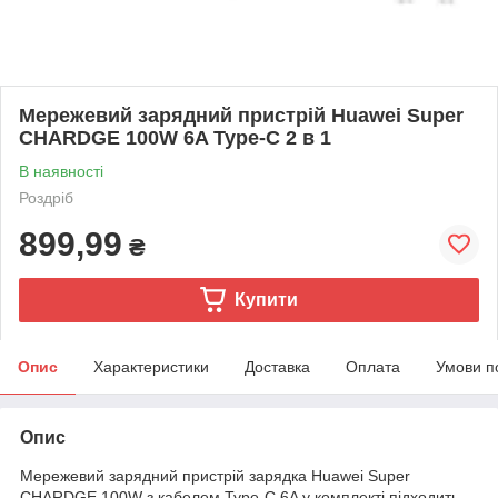
Мережевий зарядний пристрій Huawei Super
CHARDGE 100W 6A Type-C 2 в 1
В наявності
Роздріб
899,99
₴
Купити
Опис
Характеристики
Доставка
Оплата
Умови п
Опис
Мережевий зарядний пристрій зарядка Huawei Super
CHARDGE 100W з кабелем Type-C 6A у комплекті підходить