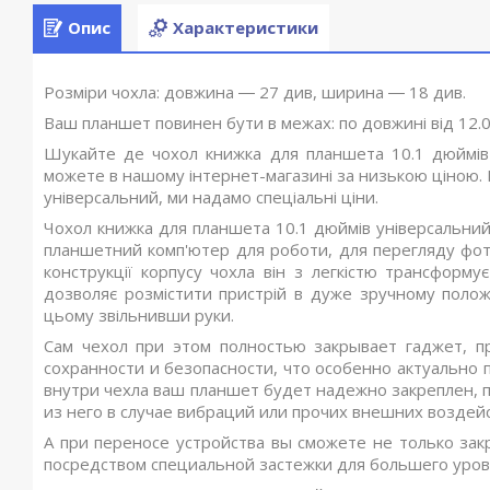
Опис
Характеристики
Розміри чохла: довжина ― 27 див, ширина ― 18 див.
Ваш планшет повинен бути в межах: по довжині від 12.0 д
Шукайте де чохол книжка для планшета 10.1 дюймів 
можете в нашому інтернет-магазині за низькою ціною. 
універсальний, ми надамо спеціальні ціни.
Чохол книжка для планшета 10.1 дюймів універсальний 
планшетний комп'ютер для роботи, для перегляду фото
конструкції корпусу чохла він з легкістю трансформ
дозволяє розмістити пристрій в дуже зручному полож
цьому звільнивши руки.
Сам чехол при этом полностью закрывает гаджет, пр
сохранности и безопасности, что особенно актуально 
внутри чехла ваш планшет будет надежно закреплен, 
из него в случае вибраций или прочих внешних воздей
А при переносе устройства вы сможете не только зак
посредством специальной застежки для большего уров