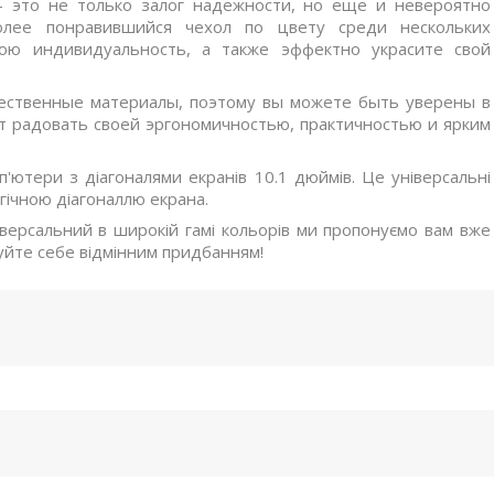
– это не только залог надежности, но еще и невероятно
олее понравившийся чехол по цвету среди нескольких
ою индивидуальность, а также эффектно украсите свой
чественные материалы, поэтому вы можете быть уверены в
ут радовать своей эргономичностью, практичностью и ярким
п'ютери з діагоналями екранів 10.1 дюймів. Це універсальні
огічною діагоналлю екрана.
версальний в широкій гамі кольорів ми пропонуємо вам вже
уйте себе відмінним придбанням!