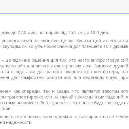
ив. до 27.0 див., по ширині від 15.5 см до 18.0 див.
універсальний за низькою ціною. Купити цей аксесуар ви
Покупцям, які хочуть чохол книжка для планшета 10.1 дюймів
– це відмінне рішення для тих, хто часто використовує свій
/відео або для читання електронних книг. Завдяки зручній
ується в підставку для вашого планшетного комп'ютера, що
енні для комфортної роботи або для перегляду відео, при
ичем как спереди, так и сзади, что является залогом его
при транспортировке или на случай неожиданных падений. А
поэтому вы можете быть уверены, что он не будет выпадать
ствий.
репить его в чехле, но и надежно зафиксировать сам чехол
ня надежности.