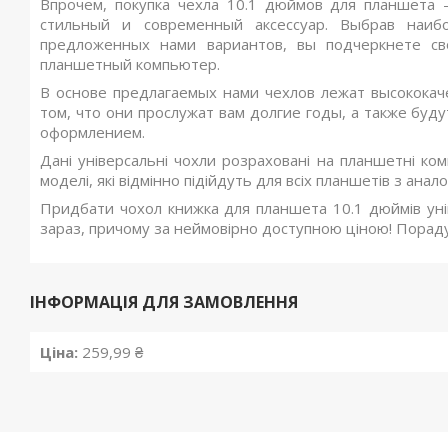
Впрочем, покупка чехла 10.1 дюймов для планшета 
стильный и современный аксессуар. Выбрав наиб
предложенных нами вариантов, вы подчеркнете св
планшетный компьютер.
В основе предлагаемых нами чехлов лежат высокока
том, что они прослужат вам долгие годы, а также буд
оформлением.
Дані універсальні чохли розраховані на планшетні ком
моделі, які відмінно підійдуть для всіх планшетів з анал
Придбати чохол книжка для планшета 10.1 дюймів уні
зараз, причому за неймовірно доступною ціною! Порад
ІНФОРМАЦІЯ ДЛЯ ЗАМОВЛЕННЯ
Ціна:
259,99 ₴