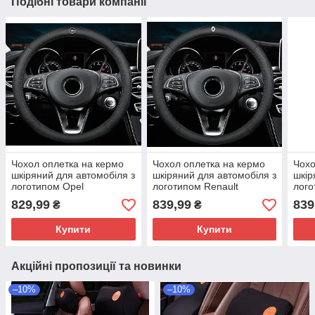
Подібні товари компанії
Чохол оплетка на кермо
Чохол оплетка на кермо
Чохо
шкіряний для автомобіля з
шкіряний для автомобіля з
шкір
логотипом Opel
логотипом Renault
лого
натуральна шкіра
натуральна шкіра
шкір
829,99
839,99
839
₴
₴
Купити
Купити
Акційні пропозиції та новинки
–10%
–10%