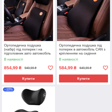
Ортопедична подушка
Ортопедична подушка під
(набір) під поперек і на
поперек в автомобіль CAN з
підголовник авто автомобіль
кріпленням на сидіння
CAN
В наявності
В наявності
854,99
584,99
₴
₴
949,99 ₴
649,99 ₴
Купити
Купити
–10%