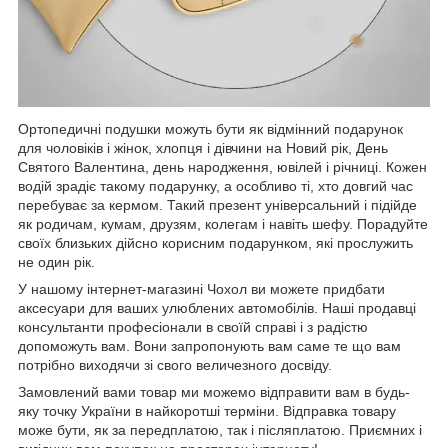
Ортопедичні подушки можуть бути як відмінний подарунок
для чоловіків і жінок, хлопця і дівчини на Новий рік, День
Святого Валентина, день народження, ювілей і річниці. Кожен
водій зрадіє такому подарунку, а особливо ті, хто довгий час
перебуває за кермом. Такий презент універсальний і підійде
як родичам, кумам, друзям, колегам і навіть шефу. Порадуйте
своїх близьких дійсно корисним подарунком, які прослужить
не один рік.
У нашому інтернет-магазині Чохол ви можете придбати
аксесуари для ваших улюблених автомобілів. Наші продавці
консультанти професіонали в своїй справі і з радістю
допоможуть вам. Вони запропонують вам саме те що вам
потрібно виходячи зі свого величезного досвіду.
Замовлений вами товар ми можемо відправити вам в будь-
яку точку України в найкоротші терміни. Відправка товару
може бути, як за передплатою, так і післяплатою. Приємних і