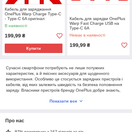
Кабель для заряджання
OnePlus Warp Charge Type-C
- Type-C 6A оригінал
Кабель для зарядки OnePlus
Warp Fast Charge USB на
В наявності
Type-C 6A
199,99
Немає в наявності
₴
199,99
₴
Купити
Сучасні смартфони потребують не лише потужних
характеристик, а й якісних аксесуарів для щоденного
використання. Особливо це стосується зарядних пристроїв і
кабелів, від яких залежить швидкість та безпека поповнення
заряду. Власники пристроїв бренду OnePlus добре знають,
що правильний вибір аксесуарів безпосередньо впливає на
Показати все
довговічність батареї та комфорт у користуванні.
Якісні кабелі для заряджання OnePlus створюються з
урахуванням технологічних особливостей цих смартфонів.
Про нас
Вони підтримують швидкісну передачу енергії та стабільну
синхронізацію даних, що особливо важливо для активних
користувачів. Надійна ізоляція, міцні роз’єми та оптимальна
97% позитивних з 167 відгуків за рік