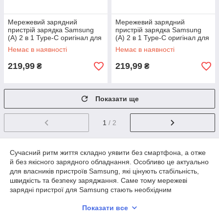
Мережевий зарядний
Мережевий зарядний
пристрій зарядка Samsung
пристрій зарядка Samsung
(A) 2 в 1 Type-C оригінал для
(A) 2 в 1 Type-C оригінал для
Samsung Galaxy A20s A207
Samsung Galaxy A21s A217
Немає в наявності
Немає в наявності
219,99
219,99
₴
₴
Показати ще
1
/ 2
Сучасний ритм життя складно уявити без смартфона, а отже
й без якісного зарядного обладнання. Особливо це актуально
для власників пристроїв Samsung, які цінують стабільність,
швидкість та безпеку заряджання. Саме тому мережеві
зарядні пристрої для Samsung стають необхідним
аксесуаром як удома, так і в дорозі. Вони забезпечують
Показати все
ефективну передачу енергії та дозволяють підтримувати
гаджет у робочому стані протягом усього дня.