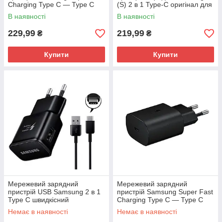
Charging Type C — Type C
(S) 2 в 1 Type-C оригінал для
45W PD
Samsung Galaxy S9+ S9 Plus
В наявності
В наявності
G965
229,99
219,99
₴
₴
Купити
Купити
Мережевий зарядний
Мережевий зарядний
пристрій USB Samsung 2 в 1
пристрій Samsung Super Fast
Type C швидкісний
Charging Type C — Type C
25W PD
Немає в наявності
Немає в наявності